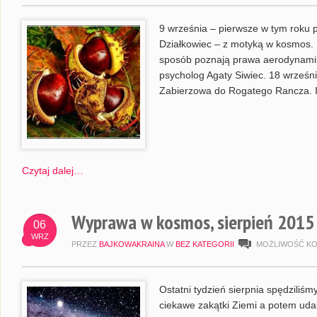
9 września – pierwsze w tym roku 
Działkowiec – z motyką w kosmos. P
sposób poznają prawa aerodynamiki
psycholog Agaty Siwiec. 18 wrześn
Zabierzowa do Rogatego Rancza. 
Czytaj dalej…
Wyprawa w kosmos, sierpień 2015
06
WRZ
PRZEZ
BAJKOWAKRAINA
W
BEZ KATEGORII
MOŻLIWOŚĆ K
Ostatni tydzień sierpnia spędziliś
ciekawe zakątki Ziemi a potem udal