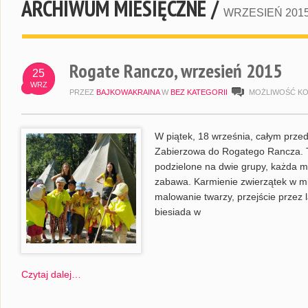
ARCHIWUM MIESIĘCZNE /
WRZESIEŃ 201
Rogate Ranczo, wrzesień 2015
25
WRZ
PRZEZ
BAJKOWAKRAINA
W
BEZ KATEGORII
MOŻLIWOŚĆ K
W piątek, 18 września, całym prze
Zabierzowa do Rogatego Rancza. Te
podzielone na dwie grupy, każda m
zabawa. Karmienie zwierzątek w mini
malowanie twarzy, przejście przez 
biesiada w
Czytaj dalej…