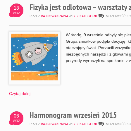
Fizyka jest odlotowa – warsztaty
18
WRZ
PRZEZ
BAJKOWAKRAINA
W
BEZ KATEGORII
MOŻLIWOŚĆ K
W środę, 9 września odbyły się pi
Grupa śmiałków podjęła decyzję, kt
otaczający świat. Porzucili wszystko
niezbędnych narzędzi i z głowami g
przyrody wyruszyli na spotkanie z
Czytaj dalej…
Harmonogram wrzesień 2015
06
WRZ
PRZEZ
BAJKOWAKRAINA
W
BEZ KATEGORII
MOŻLIWOŚĆ K