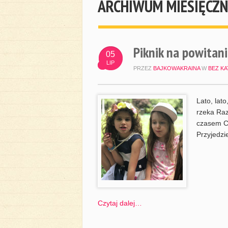
ARCHIWUM MIESIĘCZN
Piknik na powitani
05
LIP
PRZEZ
BAJKOWAKRAINA
W
BEZ KA
Lato, lat
rzeka Raz
czasem Cz
Przyjedzi
Czytaj dalej…