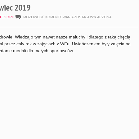
rwiec 2019
DZIEŃ
TEGORII
MOŻLIWOŚĆ KOMENTOWANIA
ZOSTAŁA WYŁĄCZONA
SPORTU,
CZERWIEC
drowie. Wiedzą o tym nawet nasze maluchy i dlatego z taką chęcią
2019
iał przez cały rok w zajęciach z WFu. Uwieńczeniem były zajęcia na
rozdanie medali dla małych sportowców.