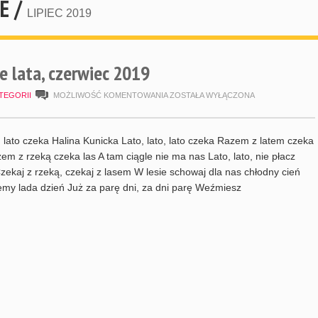
E /
LIPIEC 2019
e lata, czerwiec 2019
PIKNIK
TEGORII
MOŻLIWOŚĆ KOMENTOWANIA
ZOSTAŁA WYŁĄCZONA
NA
POWITANIE
o, lato czeka Halina Kunicka Lato, lato, lato czeka Razem z latem czeka
LATA,
em z rzeką czeka las A tam ciągle nie ma nas Lato, lato, nie płacz
ekaj z rzeką, czekaj z lasem W lesie schowaj dla nas chłodny cień
CZERWIEC
emy lada dzień Już za parę dni, za dni parę Weźmiesz
2019