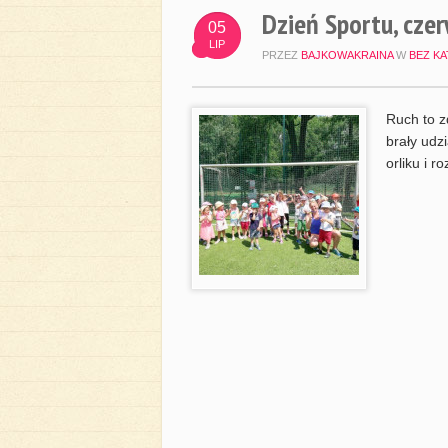
Dzień Sportu, cze
05
LIP
PRZEZ
BAJKOWAKRAINA
W
BEZ KA
Ruch to z
brały udz
orliku i 