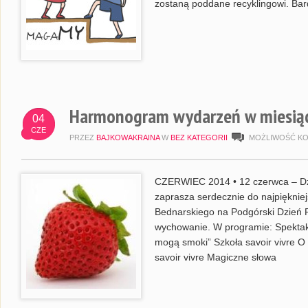
zostaną poddane recyklingowi. Bar
Harmonogram wydarzeń w miesiąc
04
CZE
PRZEZ
BAJKOWAKRAINA
W
BEZ KATEGORII
MOŻLIWOŚĆ K
CZERWIEC 2014 • 12 czerwca – Dz
zaprasza serdecznie do najpięknie
Bednarskiego na Podgórski Dzień 
wychowanie. W programie: Spektak
mogą smoki” Szkoła savoir vivre O 
savoir vivre Magiczne słowa