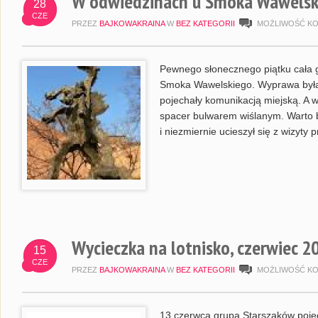
W odwiedzinach u Smoka Wawelski
28
CZE
PRZEZ
BAJKOWAKRAINA
W
BEZ KATEGORII
MOŻLIWOŚĆ K
Pewnego słonecznego piątku cała 
Smoka Wawelskiego. Wyprawa była t
pojechały komunikacją miejską. A w
spacer bulwarem wiślanym. Warto 
i niezmiernie ucieszył się z wizyty
Wycieczka na lotnisko, czerwiec 2
15
CZE
PRZEZ
BAJKOWAKRAINA
W
BEZ KATEGORII
MOŻLIWOŚĆ K
13 czerwca grupa Starszaków pojec