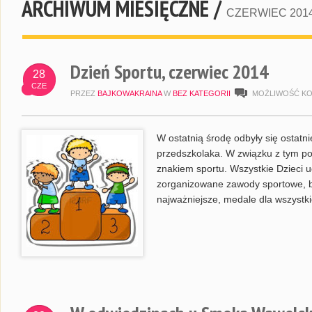
ARCHIWUM MIESIĘCZNE /
CZERWIEC 201
Dzień Sportu, czerwiec 2014
28
CZE
PRZEZ
BAJKOWAKRAINA
W
BEZ KATEGORII
MOŻLIWOŚĆ K
W ostatnią środę odbyły się ostatn
przedszkolaka. W związku z tym po
znakiem sportu. Wszystkie Dzieci uda
zorganizowane zawody sportowe, by
najważniejsze, medale dla wszystki