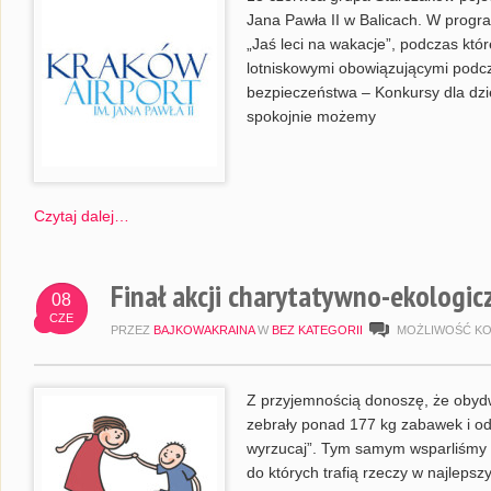
Jana Pawła II w Balicach. W progra
„Jaś leci na wakacje”, podczas któ
lotniskowymi obowiązującymi podcz
bezpieczeństwa – Konkursy dla dzi
spokojnie możemy
Czytaj dalej…
Finał akcji charytatywno-ekologic
08
CZE
PRZEZ
BAJKOWAKRAINA
W
BEZ KATEGORII
MOŻLIWOŚĆ K
Z przyjemnością donoszę, że obyd
zebrały ponad 177 kg zabawek i odz
wyrzucaj”. Tym samym wsparliśmy
do których trafią rzeczy w najlepsz