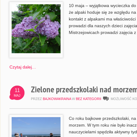
10 maja – wyjątkowa wycieczka do 
że alpaki hoduje się ze względu na
kontakt z alpakami ma właściwości
prowadzi dla naszych dzieci zajęcia
Mistrzejowicach prowadzi zajęcia z 
Czytaj dalej…
Zielone przedszkolaki nad morzem
11
MAJ
PRZEZ
BAJKOWAKRAINA
W
BEZ KATEGORII
MOŻLIWOŚĆ K
Co roku bajkowe przedszkolaki, na
morzem. W tym roku nie było inacz
nauczycielami spędziła aktywny t