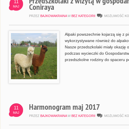
Przedszkolaki z wizytą w gospodar
11
Coniraya
MAJ
PRZEZ
BAJKOWAKRAINA
W
BEZ KATEGORII
MOŻLIWOŚĆ K
Alpaki powszechnie kojarzą się z pi
wykorzystywane również do alpakote
Nasze przedszkolaki miały okazję 
podczas wycieczki do Gospodarst
przedszkolne rodziny do spaceru p
Harmonogram maj 2017
11
MAJ
PRZEZ
BAJKOWAKRAINA
W
BEZ KATEGORII
MOŻLIWOŚĆ K