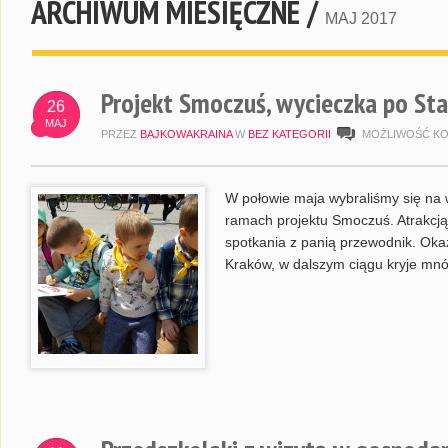
ARCHIWUM MIESIĘCZNE /
MAJ 2017
Projekt Smoczuś, wycieczka po St
26
MAJ
PRZEZ
BAJKOWAKRAINA
W
BEZ KATEGORII
MOŻLIWOŚĆ K
W połowie maja wybraliśmy się na
ramach projektu Smoczuś. Atrakcją
spotkania z panią przewodnik. Okaz
Kraków, w dalszym ciągu kryje mnós