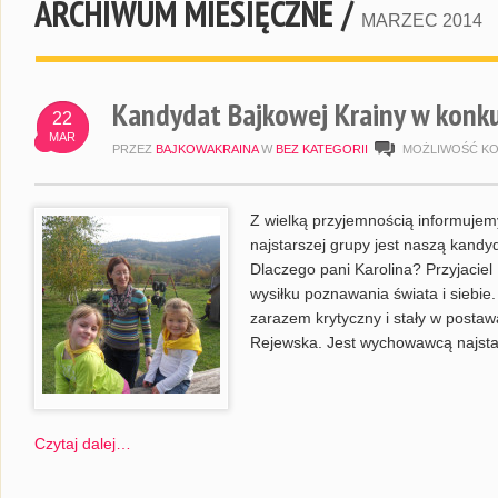
ARCHIWUM MIESIĘCZNE /
MARZEC 2014
Kandydat Bajkowej Krainy w konkur
22
MAR
PRZEZ
BAJKOWAKRAINA
W
BEZ KATEGORII
MOŻLIWOŚĆ K
Z wielką przyjemnością informuje
najstarszej grupy jest naszą kandy
Dlaczego pani Karolina? Przyjaciel
wysiłku poznawania świata i siebie.
zarazem krytyczny i stały w postawa
Rejewska. Jest wychowawcą najsta
Czytaj dalej…