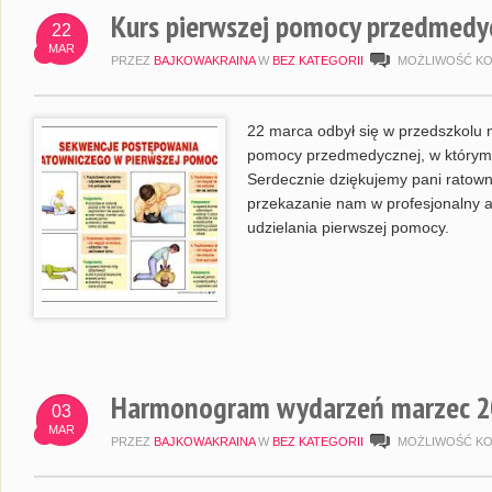
Kurs pierwszej pomocy przedmedy
22
MAR
PRZEZ
BAJKOWAKRAINA
W
BEZ KATEGORII
MOŻLIWOŚĆ K
22 marca odbył się w przedszkolu 
pomocy przedmedycznej, w którym uc
Serdecznie dziękujemy pani ratown
przekazanie nam w profesjonalny 
udzielania pierwszej pomocy.
Harmonogram wydarzeń marzec 
03
MAR
PRZEZ
BAJKOWAKRAINA
W
BEZ KATEGORII
MOŻLIWOŚĆ K