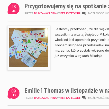
Przygotowujemy się na spotkanie 
28
LIS
PRZEZ
BAJKOWAKRAINA
W
BEZ KATEGORII
MOŻLIWOŚĆ K
Jesteśmy przekonani, że dla większ
wszystkim z wizytą Świętego Mikoła
wiedzieć jaki upominek przyniesie 
Końcem listopada przedszkolaki na
marzenia, które zostały włożone d
już wszystko w rękach Mikołaja.
Emilie i Thomas w listopadzie w 
09
LIS
PRZEZ
BAJKOWAKRAINA
W
BEZ KATEGORII
MOŻLIWOŚĆ K