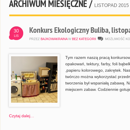
ARCHIWUM MIESIĘCZNE /
LISTOPAD 2015
Konkurs Ekologiczny Buliba, listo
30
LIS
PRZEZ
BAJKOWAKRAINA
W
BEZ KATEGORII
MOŻLIWOŚĆ K
Tym razem naszą pracą konkursową 
opakowań, tektury, farby, foli bąbel
,papieru kolorowego, zakrętek. Nas
twórczo można wykorzystać przedm
tworzenia był wspaniałą zabawą. N
miejscem zabaw. Codziennie gotuj
Czytaj dalej…