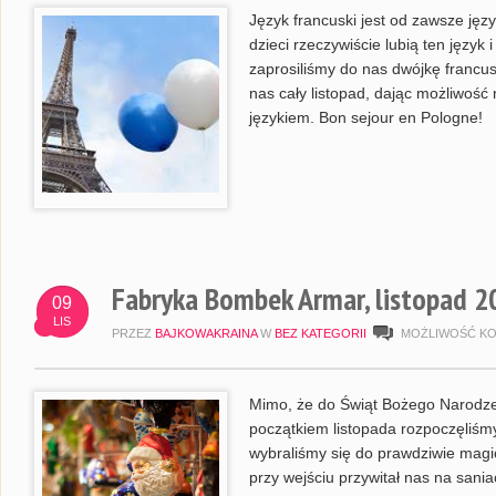
Język francuski jest od zawsze ję
dzieci rzeczywiście lubią ten język
zaprosiliśmy do nas dwójkę francus
nas cały listopad, dając możliwoś
językiem. Bon sejour en Pologne!
Fabryka Bombek Armar, listopad 2
09
LIS
PRZEZ
BAJKOWAKRAINA
W
BEZ KATEGORII
MOŻLIWOŚĆ K
Mimo, że do Świąt Bożego Narodzen
początkiem listopada rozpoczęliś
wybraliśmy się do prawdziwie mag
przy wejściu przywitał nas na sania