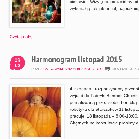
ciekawiej. Wizytę rozpoczęliśmy o
wykonał ją tak jak umiał, najpiękni
Czytaj dalej…
Harmonogram listopad 2015
09
LIS
PRZEZ
BAJKOWAKRAINA
W
BEZ KATEGORII
MOŻLIWOŚĆ K
4 listopada –rozpoczynamy przygo
wyjazd do Fabryki Bombek Choinko
pomalowaną przez siebie bombką. h
robotyka dla Starszaków 11 listopa
pracuje. 18 listopada – 8:00-13:00,
Chętnych na konsultacje prosimy o 