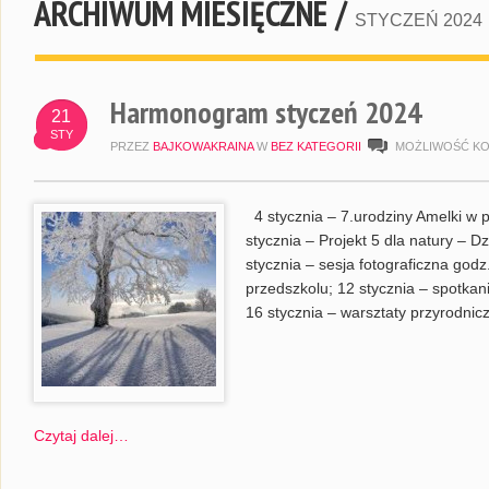
ARCHIWUM MIESIĘCZNE /
STYCZEŃ 2024
Harmonogram styczeń 2024
21
STY
PRZEZ
BAJKOWAKRAINA
W
BEZ KATEGORII
MOŻLIWOŚĆ K
4 stycznia – 7.urodziny Amelki w p
stycznia – Projekt 5 dla natury – D
stycznia – sesja fotograficzna godz
przedszkolu; 12 stycznia – spotkan
16 stycznia – warsztaty przyrodnic
Czytaj dalej…