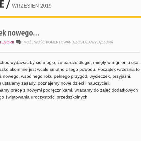
E /
WRZESIEŃ 2019
tek nowego…
WRZESIEŃ
TEGORII
MOŻLIWOŚĆ KOMENTOWANIA
ZOSTAŁA WYŁĄCZONA
–
POCZĄTEK
choć wydawać by się mogło, że bardzo długie, minęły w mgnieniu oka.
NOWEGO…
szkolakom nie jest wcale smutno z tego powodu. Początek września to
 nowego, wspólnego roku pełnego przygód, wycieczek, przyjaźni.
 ustalamy zasady, poznajemy nowe dzieci i nauczycieli,
namy pracę z nowymi podręcznikami, wracamy do zajęć dodatkowych
go świętowania uroczystości przedszkolnych