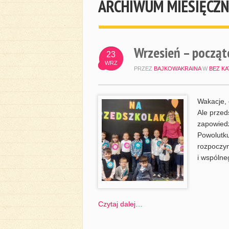
ARCHIWUM MIESIĘCZN
Wrzesień – począ
23
WRZ
PRZEZ
BAJKOWAKRAINA
W
BEZ KA
Wakacje, 
Ale przed
zapowiedź
Powolutku
rozpoczy
i wspólne
Czytaj dalej…