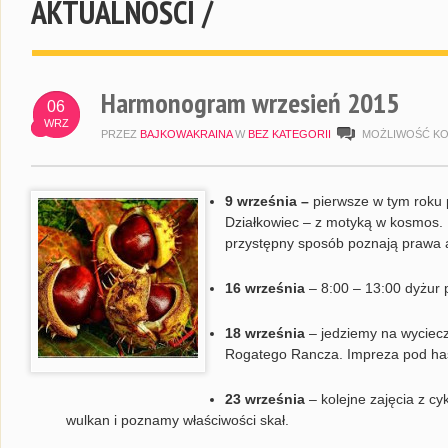
AKTUALNOŚCI /
Harmonogram wrzesień 2015
06
WRZ
PRZEZ
BAJKOWAKRAINA
W
BEZ KATEGORII
MOŻLIWOŚĆ K
9 września –
pierwsze w tym roku 
Działkowiec – z motyką w kosmos. P
przystępny sposób poznają prawa 
16 września
– 8:00 – 13:00 dyżur 
18 września
– jedziemy na wyciecz
Rogatego Rancza. Impreza pod hasł
23 września
– kolejne zajęcia z c
wulkan i poznamy właściwości skał.