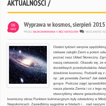
AKTUALNOŚCI /
Wyprawa w kosmos, sierpień 2015
06
WRZ
PRZEZ
BAJKOWAKRAINA
W
BEZ KATEGORII
MOŻLIWOŚĆ K
Ostatni tydzień sierpnia spędziliś
ciekawe zakątki Ziemi a potem udal
poznać nasz Układ Słoneczny. Zgr
naszą ciekawość. Okazało się, że w
dociekliwych przedszkolaków. Adaś
dziedzinie kosmosu. Podzielił się 
np.: jak powstała Ziemia? Jak dale
gorące. Podczas zajęć sprawdziliś
nasza planeta Ziemia i co z tego w
stworzyliśmy własne gwiazdozbiory
kosmiczny obraz.Punktem kulminacyjnym były odwiedziny w Mł
Niepołomicach. Zasiedliśmy wygodnie w fotelach i….nad naszymi 