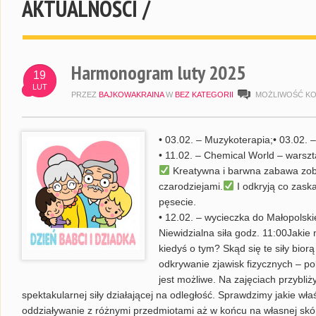
AKTUALNOŚCI /
Harmonogram luty 2025
19
LUT
PRZEZ
BAJKOWAKRAINA
W
BEZ KATEGORII
MOŻLIWOŚĆ K
• 03.02. – Muzykoterapia;• 03.02. 
• 11.02. – Chemical World – warsz
Kreatywna i barwna zabawa zobj
czarodziejami.
I odkryją co zask
pęsecie.
• 12.02. – wycieczka do Małopolsk
Niewidzialna siła godz. 11:00Jakie
kiedyś o tym? Skąd się te siły bior
odkrywanie zjawisk fizycznych – p
jest możliwe. Na zajęciach przybli
spektakularnej siły działającej na odległość. Sprawdzimy jakie w
oddziaływanie z różnymi przedmiotami aż w końcu na własnej skó