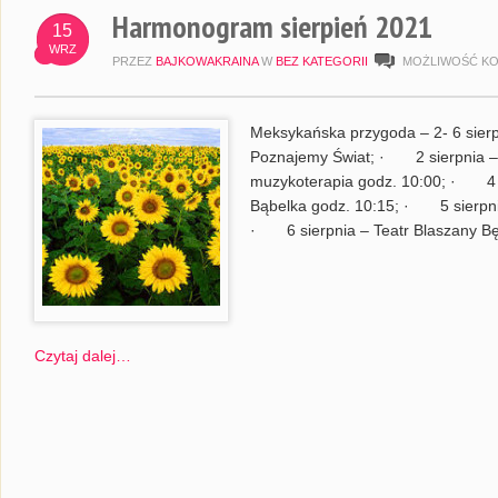
Harmonogram sierpień 2021
15
WRZ
PRZEZ
BAJKOWAKRAINA
W
BEZ KATEGORII
MOŻLIWOŚĆ K
Meksykańska przygoda – 2- 6 sierp
Poznajemy Świat; · 2 sierpnia –
muzykoterapia godz. 10:00; · 4 s
Bąbelka godz. 10:15; · 5 sierpnia
· 6 sierpnia – Teatr Blaszany Bę
Czytaj dalej…