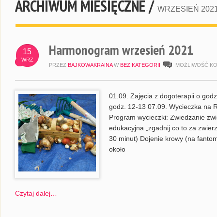
ARCHIWUM MIESIĘCZNE /
WRZESIEŃ 202
Harmonogram wrzesień 2021
15
WRZ
PRZEZ
BAJKOWAKRAINA
W
BEZ KATEGORII
MOŻLIWOŚĆ K
01.09. Zajęcia z dogoterapii o god
godz. 12-13 07.09. Wycieczka na R
Program wycieczki: Zwiedzanie zw
edukacyjna „zgadnij co to za zwier
30 minut) Dojenie krowy (na fant
około
Czytaj dalej…