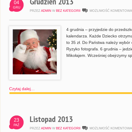
Grudzień 2013
04
GRU
PRZEZ
ADMIN
W
BEZ KATEGORII
MOŻLIWOŚĆ KOMENTOWA
4 grudnia – przyjedzie do przedszko
kalendarza. Każde Dziecko otrzym
to 35 zł. Do Państwa należy wybór c
Ryzyko fotografa. 6 grudnia – jedz
Mikołajem. Wcześniej obejrzymy spe
Czytaj dalej…
Listopad 2013
23
PAŹ
PRZEZ
ADMIN
W
BEZ KATEGORII
MOŻLIWOŚĆ KOMENTOWA