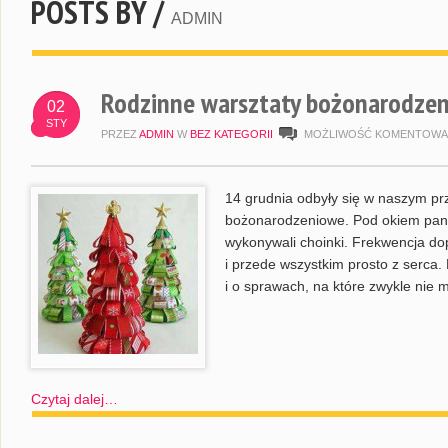
POSTS BY /
ADMIN
Rodzinne warsztaty bożonarodze
02
STY
PRZEZ
ADMIN
W
BEZ KATEGORII
MOŻLIWOŚĆ KOMENTOWA
14 grudnia odbyły się w naszym prz
bożonarodzeniowe. Pod okiem pani 
wykonywali choinki. Frekwencja dop
i przede wszystkim prosto z serca.
i o sprawach, na które zwykle nie
Czytaj dalej…