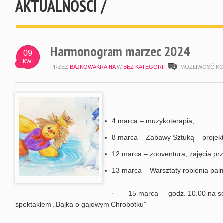
AKTUALNOŚCI /
Harmonogram marzec 2024
09
KWI
PRZEZ
BAJKOWAKRAINA
W
BEZ KATEGORII
MOŻLIWOŚĆ K
4 marca – muzykoterapia;
8 marca – Zabawy Sztuką – projekt
12 marca – zooventura, zajęcia prz
13 marca – Warsztaty robienia pal
· 15 marca – godz. 10.00 na scen
spektaklem „Bajka o gajowym Chrobotku”