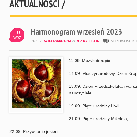
AKTUALNOŚCI /
Harmonogram wrzesień 2023
10
WRZ
PRZEZ
BAJKOWAKRAINA
W
BEZ KATEGORII
MOŻLIWOŚĆ K
11.09. Muzykoterapia;
14.09. Międzynarodowy Dzień Krop
18.09. Dzień Przedszkolaka i warsz
nauczyciele;
19.09. Piąte urodziny Liwii;
21.09. Piąte urodziny Mikołaja;
22.09. Przywitanie jesieni;