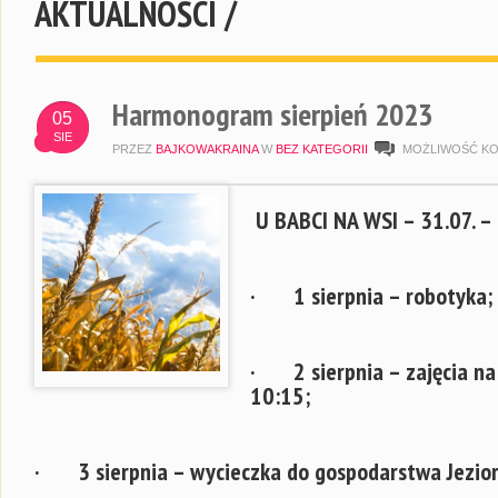
AKTUALNOŚCI /
Harmonogram sierpień 2023
05
SIE
PRZEZ
BAJKOWAKRAINA
W
BEZ KATEGORII
MOŻLIWOŚĆ K
U BABCI NA WSI – 31.07. – 
· 1 sierpnia – robotyka;
· 2 sierpnia – zajęcia na
10:15;
· 3 sierpnia – wycieczka do gospodarstwa Jezior