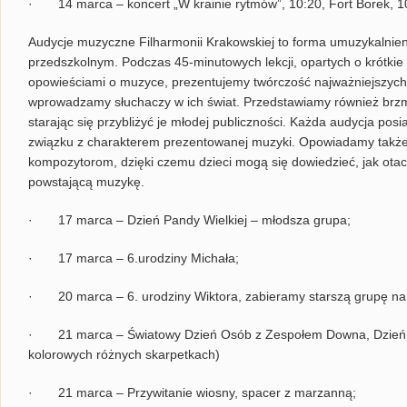
· 14 marca – koncert „W krainie rytmów”, 10:20, Fort Borek, 10
Audycje muzyczne Filharmonii Krakowskiej to forma umuzykalnieni
przedszkolnym. Podczas 45-minutowych lekcji, opartych o krótkie
opowieściami o muzyce, prezentujemy twórczość najważniejszyc
wprowadzamy słuchaczy w ich świat. Przedstawiamy również brz
starając się przybliżyć je młodej publiczności. Każda audycja pos
związku z charakterem prezentowanej muzyki. Opowiadamy także o
kompozytorom, dzięki czemu dzieci mogą się dowiedzieć, jak ota
powstającą muzykę.
· 17 marca – Dzień Pandy Wielkiej – młodsza grupa;
· 17 marca – 6.urodziny Michała;
· 20 marca – 6. urodziny Wiktora, zabieramy starszą grupę na 
· 21 marca – Światowy Dzień Osób z Zespołem Downa, Dzień Ko
kolorowych różnych skarpetkach)
· 21 marca – Przywitanie wiosny, spacer z marzanną;