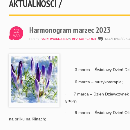
AKTUALNOŚCI /
Harmonogram marzec 2023
12
MAR
PRZEZ
BAJKOWAKRAINA
W
BEZ KATEGORII
MOŻLIWOŚĆ K
· 3 marca – Światowy Dzień Dzik
· 6 marca – muzykoterapia;
· 7 marca – Dzień Dziewczynek i
grupy;
· 9 marca – Światowy Dzień Olimp
na orliku na Klinach;