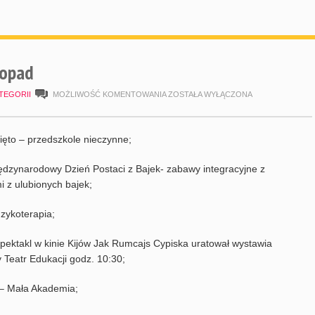
topad
HARMONOGRAM
TEGORII
MOŻLIWOŚĆ KOMENTOWANIA
ZOSTAŁA WYŁĄCZONA
LISTOPAD
ęto – przedszkole nieczynne;
dzynarodowy Dzień Postaci z Bajek- zabawy integracyjne z
i z ulubionych bajek;
ykoterapia;
pektakl w kinie Kijów Jak Rumcajs Cypiska uratował wystawia
Teatr Edukacji godz. 10:30;
– Mała Akademia;