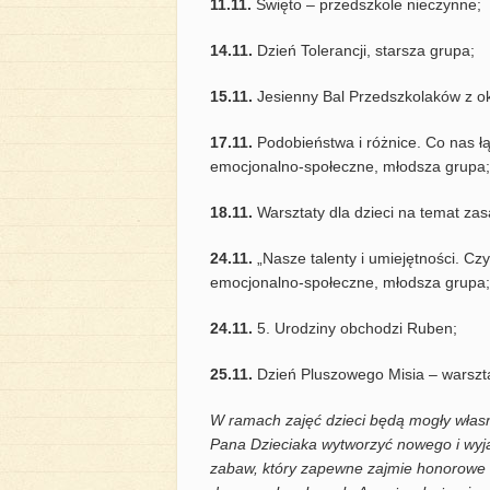
11.11.
Święto – przedszkole nieczynne;
14.11.
Dzień Tolerancji, starsza grupa;
15.11.
Jesienny Bal Przedszkolaków z ok
17.11.
Podobieństwa i różnice. Co nas łą
emocjonalno-społeczne, młodsza grupa;
18.11.
Warsztaty dla dzieci na temat zas
24.11.
„Nasze talenty i umiejętności. Cz
emocjonalno-społeczne, młodsza grupa;
24.11.
5. Urodziny obchodzi Ruben;
25.11.
Dzień Pluszowego Misia – warszt
W ramach zajęć dzieci będą mogły włas
Pana Dzieciaka wytworzyć nowego i wyją
zabaw, który zapewne zajmie honorowe 