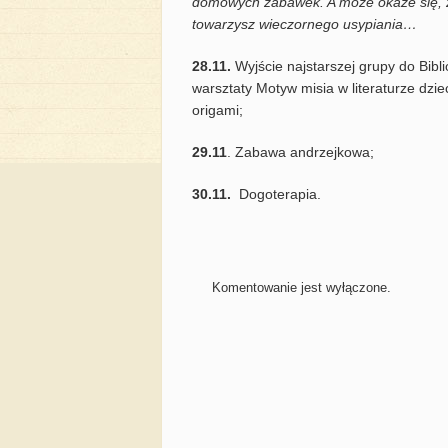
domowych zabawek. A może okaże się, że
towarzysz wieczornego usypiania…
28.11.
Wyjście najstarszej grupy do Bibli
warsztaty Motyw misia w literaturze dzi
origami;
29.11
. Zabawa andrzejkowa;
30.11.
Dogoterapia.
Komentowanie jest wyłączone.