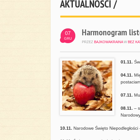
AKTUALNOŚCI /
Harmonogram lis
07
GRU
PRZEZ
BAJKOWAKRAINA
W
BEZ KA
01.11.
Świ
04.11.
Mię
postaciam
07.11.
Muz
08.11.
– s
Narodowy 
10.11.
Narodowe Święto Niepodległości 