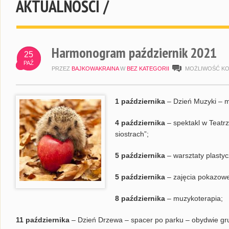
AKTUALNOŚCI /
Harmonogram październik 2021
25
PAŹ
PRZEZ
BAJKOWAKRAINA
W
BEZ KATEGORII
MOŻLIWOŚĆ K
1 października
– Dzień Muzyki – m
4 października
– spektakl w Teatr
siostrach”;
5 października
– warsztaty plasty
5 października
– zajęcia pokazowe
8 października
– muzykoterapia;
11 października
– Dzień Drzewa – spacer po parku – obydwie gr