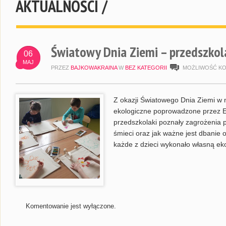
AKTUALNOŚCI /
Światowy Dnia Ziemi – przedszkola
06
MAJ
PRZEZ
BAJKOWAKRAINA
W
BEZ KATEGORII
MOŻLIWOŚĆ K
Z okazji Światowego Dnia Ziemi w 
ekologiczne poprowadzone przez E
przedszkolaki poznały zagrożenia 
śmieci oraz jak ważne jest dbanie 
każde z dzieci wykonało własną eko
Komentowanie jest wyłączone.