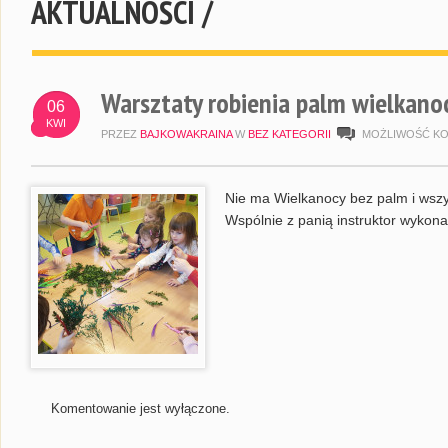
AKTUALNOŚCI /
Warsztaty robienia palm wielkano
06
KWI
PRZEZ
BAJKOWAKRAINA
W
BEZ KATEGORII
MOŻLIWOŚĆ K
Nie ma Wielkanocy bez palm i wszys
Wspólnie z panią instruktor wykon
Komentowanie jest wyłączone.