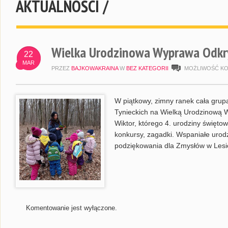
AKTUALNOŚCI /
Wielka Urodzinowa Wyprawa Odk
22
MAR
PRZEZ
BAJKOWAKRAINA
W
BEZ KATEGORII
MOŻLIWOŚĆ K
W piątkowy, zimny ranek cała grup
Tynieckich na Wielką Urodzinową 
Wiktor, którego 4. urodziny świętowa
konkursy, zagadki. Wspaniałe urod
podziękowania dla Zmysłów w Lesi
Komentowanie jest wyłączone.