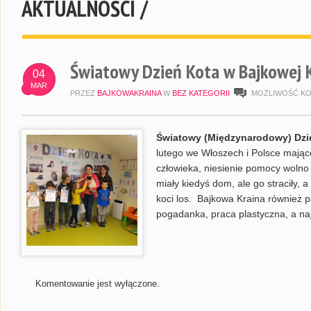
AKTUALNOŚCI /
Światowy Dzień Kota w Bajkowej K
04
MAR
PRZEZ
BAJKOWAKRAINA
W
BEZ KATEGORII
MOŻLIWOŚĆ K
Światowy (Międzynarodowy) Dzi
lutego we Włoszech i Polsce mając
człowieka, niesienie pomocy woln
miały kiedyś dom, ale go straciły, a
koci los. Bajkowa Kraina również p
pogadanka, praca plastyczna, a naj
Komentowanie jest wyłączone.