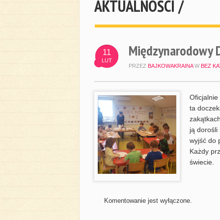
AKTUALNOŚCI /
Międzynarodowy Dz
11
LUT
PRZEZ
BAJKOWAKRAINA
W
BEZ KA
Oficjalni
ta doczek
zakątkach
ją dorośl
wyjść do p
Każdy prz
świecie.
Komentowanie jest wyłączone.