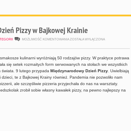
ień Pizzy w Bajkowej Krainie
MIĘDZYNARODOWY
TEGORII
MOŻLIWOŚĆ KOMENTOWANIA
ZOSTAŁA WYŁĄCZONA
DZIEŃ
PIZZY
e smakosze kulinarni wyróżniają 50 rodzajów pizzy. W praktyce potrawa
W
ała się setek rozmaitych form serwowanych na stołach we wszystkich
 świata. 9 lutego przypada
Międzynarodowy Dzień Pizzy
. Uwielbiają
BAJKOWEJ
i i dzieci, te z Bajkowej Krainy również. Pandemia nie pozwoliło nam
KRAINIE
izzerii, ale szczęśliwie pizzeria przyjechała do nas na warsztaty.
edszkolak zrobił sobie własny kawałek pizzy, na pewno najlepszy na