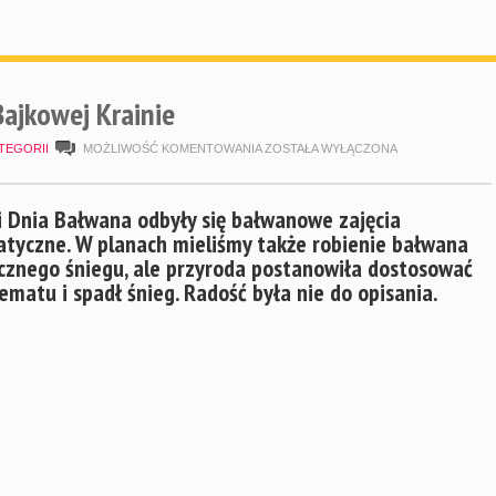
ajkowej Krainie
DZIEŃ
TEGORII
MOŻLIWOŚĆ KOMENTOWANIA
ZOSTAŁA WYŁĄCZONA
BAŁWANA
W
i Dnia Bałwana odbyły się bałwanowe zajęcia
yczne. W planach mieliśmy także robienie bałwana
BAJKOWEJ
cznego śniegu, ale przyroda postanowiła dostosować
KRAINIE
tematu i spadł śnieg. Radość była nie do opisania.