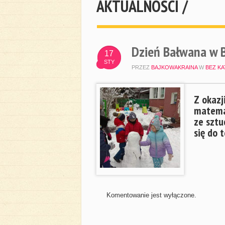
AKTUALNOŚCI /
Dzień Bałwana w B
17
STY
PRZEZ
BAJKOWAKRAINA
W
BEZ KA
Z okazj
matemat
ze sztu
się do 
Komentowanie jest wyłączone.