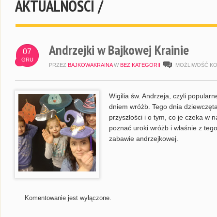
AKTUALNOŚCI /
Andrzejki w Bajkowej Krainie
07
GRU
PRZEZ
BAJKOWAKRAINA
W
BEZ KATEGORII
MOŻLIWOŚĆ K
Wigilia św. Andrzeja, czyli popula
dniem wróżb. Tego dnia dziewczęta
przyszłości i o tym, co je czeka w 
poznać uroki wróżb i właśnie z teg
zabawie andrzejkowej.
Komentowanie jest wyłączone.