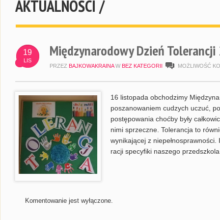
AKTUALNOŚCI /
Międzynarodowy Dzień Tolerancji
19
LIS
PRZEZ
BAJKOWAKRAINA
W
BEZ KATEGORII
MOŻLIWOŚĆ K
16 listopada obchodzimy Międzynaro
poszanowaniem cudzych uczuć, pog
postępowania choćby były całkowic
nimi sprzeczne. Tolerancja to równ
wynikającej z niepełnosprawności. I
racji specyfiki naszego przedszkol
Komentowanie jest wyłączone.