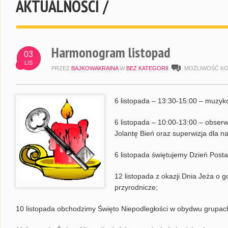
AKTUALNOŚCI /
Harmonogram listopad
03
LIS
PRZEZ
BAJKOWAKRAINA
W
BEZ KATEGORII
MOŻLIWOŚĆ K
6 listopada – 13:30-15:00 – muzyko
6 listopada – 10:00-13:00 – obser
Jolantę Bień oraz superwizja dla na
6 listopada świętujemy Dzień Posta
12 listopada z okazji Dnia Jeża o 
przyrodnicze;
10 listopada obchodzimy Święto Niepodległości w obydwu grupac