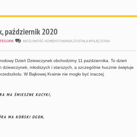
, październik 2020
DZIEŃ
TEGORII
MOŻLIWOŚĆ KOMENTOWANIA
ZOSTAŁA WYŁĄCZONA
DZIEWCZYNEK,
PAŹDZIERNIK
rodowy Dzień Dziewczynek obchodzimy 11 października. To dzień
2020
h dziewczynek, młodszych i starszych, a szczególnie hucznie świętuje
przedszkolu. W Bajkowej Krainie nie mogło być inaczej.
ÓRA MA ŚMIESZNE KUCYKI,
ÓRA MA KOŃSKI OGON,