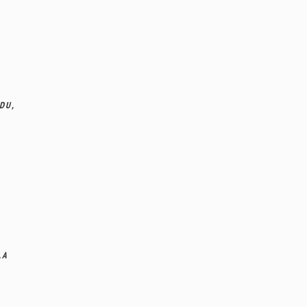
DU,
A ­