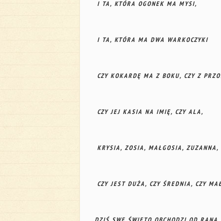
I TA, KTÓRA OGONEK MA MYSI,
I TA, KTÓRA MA DWA WARKOCZYKI
CZY KOKARDĘ MA Z BOKU, CZY Z PRZO
CZY JEJ KASIA NA IMIĘ, CZY ALA,
KRYSIA, ZOSIA, MAŁGOSIA, ZUZANNA,
CZY JEST DUŻA, CZY ŚREDNIA, CZY MAŁ
DZIŚ SWE ŚWIĘTO OBCHODZI OD RANA,