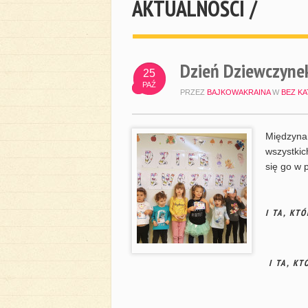
AKTUALNOŚCI /
Dzień Dziewczynek
25
PAŹ
PRZEZ
BAJKOWAKRAINA
W
BEZ KA
Międzyna
wszystkic
się go w 
I TA, KT
I TA, KT