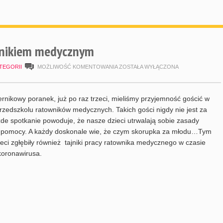
wnikiem medycznym
SPOTKANIE
TEGORII
MOŻLIWOŚĆ KOMENTOWANIA
ZOSTAŁA WYŁĄCZONA
Z
RATOWNIKIEM
rnikowy poranek, już po raz trzeci, mieliśmy przyjemność gościć w
MEDYCZNYM
zedszkolu ratowników medycznych. Takich gości nigdy nie jest za
de spotkanie powoduje, że nasze dzieci utrwalają sobie zasady
j pomocy. A każdy doskonale wie, że czym skorupka za młodu…Tym
eci zgłębiły również tajniki pracy ratownika medycznego w czasie
koronawirusa.