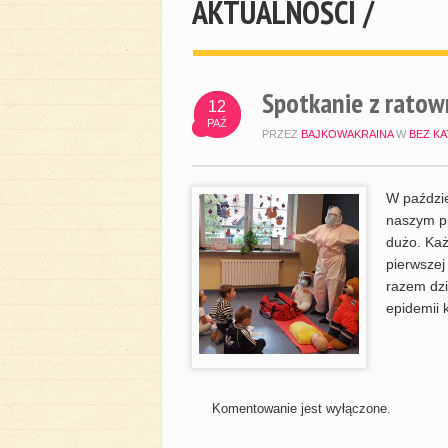
AKTUALNOŚCI /
Spotkanie z rato
12
PAŹ
PRZEZ
BAJKOWAKRAINA
W
BEZ KA
W paździe
naszym pr
dużo. Każ
pierwsze
razem dzi
epidemii 
Komentowanie jest wyłączone.