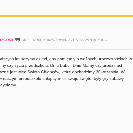
DZIEŃ
TEGORII
MOŻLIWOŚĆ KOMENTOWANIA
ZOSTAŁA WYŁĄCZONA
CHŁOPAKA
dszych lat uczymy dzieci, aby pamiętały o ważnych uroczystościach w
ziny czy życiu przedszkola: Dniu Babci, Dniu Mamy czy urodzinach.
żne jest więc Święto Chłopców, które obchodzimy 30 września. W
w naszym przedszkolu chłopcy mieli swoje święto, były gry zabawy,
 dyplomy.