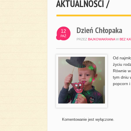
AKTUALNOŚCI /
Dzień Chłopaka
12
PAŹ
PRZEZ
BAJKOWAKRAINA
W
BEZ KA
Od najmło
życiu rod
Równie wa
tym dniu 
popcorn i
Komentowanie jest wyłączone.