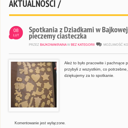
AKTUALNOŚCI /
Spotkania z Dziadkami w Bajkowej 
08
pieczemy ciasteczka
LUT
PRZEZ
BAJKOWAKRAINA
W
BEZ KATEGORII
MOŻLIWOŚĆ K
Ależ to było pracowite i pachnące 
przybyli z wszystkim, co potrzebne
dziękujemy za to spotkanie.
Komentowanie jest wyłączone.