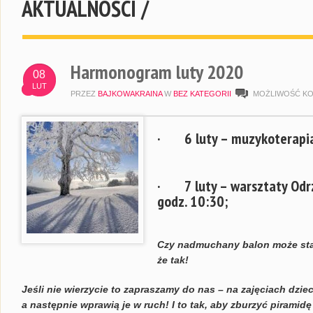
AKTUALNOŚCI /
Harmonogram luty 2020
08
LUT
PRZEZ
BAJKOWAKRAINA
W
BEZ KATEGORII
MOŻLIWOŚĆ K
· 6 luty – muzykoterapi
· 7 luty – warsztaty Odrz
godz. 10:30;
Czy nadmuchany balon może st
że tak!
Jeśli nie wierzycie to zapraszamy do nas – na zajęciach dzi
a następnie wprawią je w ruch! I to tak, aby zburzyć piramid