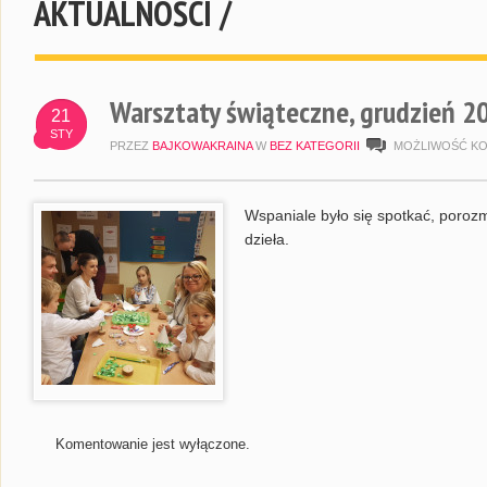
AKTUALNOŚCI /
Warsztaty świąteczne, grudzień 2
21
STY
PRZEZ
BAJKOWAKRAINA
W
BEZ KATEGORII
MOŻLIWOŚĆ K
Wspaniale było się spotkać, poroz
dzieła.
Komentowanie jest wyłączone.