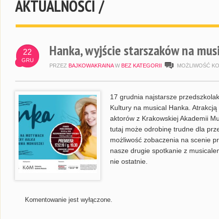
AKTUALNOŚCI /
Hanka, wyjście starszaków na musi
22
GRU
PRZEZ
BAJKOWAKRAINA
W
BEZ KATEGORII
MOŻLIWOŚĆ K
17 grudnia najstarsze przedszkola
Kultury na musical Hanka. Atrakcją
aktorów z Krakowskiej Akademii Mus
tutaj może odrobinę trudne dla pr
możliwość zobaczenia na scenie prz
nasze drugie spotkanie z musicale
nie ostatnie.
Komentowanie jest wyłączone.