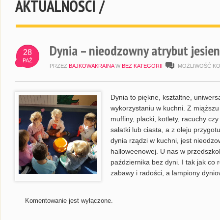
AKTUALNOŚCI /
Dynia – nieodzowny atrybut jesien
28
PAŹ
PRZEZ
BAJKOWAKRAINA
W
BEZ KATEGORII
MOŻLIWOŚĆ K
Dynia to piękne, kształtne, uniwe
wykorzystaniu w kuchni. Z miąższu 
muffiny, placki, kotlety, racuchy cz
sałatki lub ciasta, a z oleju przygo
dynia rządzi w kuchni, jest nieod
halloweenowej. U nas w przedszkol
października bez dyni. I tak jak co
zabawy i radości, a lampiony dyni
Komentowanie jest wyłączone.