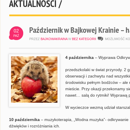
AKTUALNOŚCI /
Październik w Bajkowej Krainie 
02
PAŹ
PRZEZ
BAJKOWAKRAINA
W
BEZ KATEGORII
MOŻLIWOŚĆ K
4 października
– Wyprawa Odkrywc
przedszkolaki w świat przyrody. 2
obserwacji i zachwytu nad wszystk
środowisku pełnym bodźców – ale n
mieście. Przy okazji przekonamy si
nawet… salą do rytmiki! Wyprawą po
W wycieczce wezmą udział starszaki
10 października
– muzykoterapia, „Wodna muzyka”- odkrywanie 
dźwięków i rozróżniania ich.