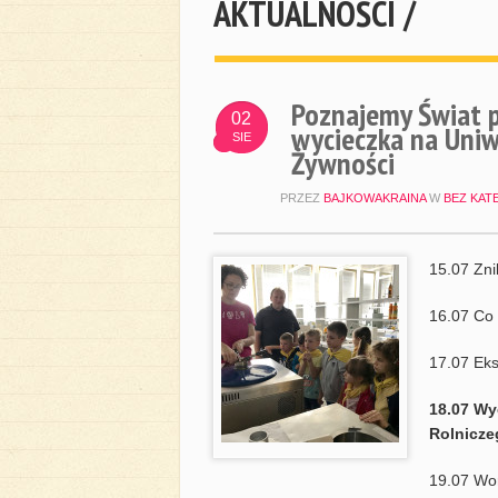
AKTUALNOŚCI /
Poznajemy Świat p
02
wycieczka na Uniw
SIE
Żywności
PRZEZ
BAJKOWAKRAINA
W
BEZ KAT
15.07 Zni
16.07 Co 
17.07 Ek
18.07 Wy
Rolnicze
19.07 Wo