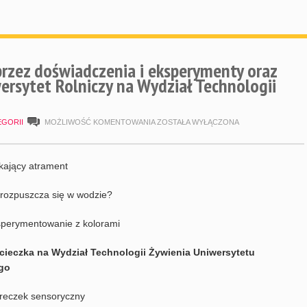
rzez doświadczenia i eksperymenty oraz
ersytet Rolniczy na Wydział Technologii
POZNAJEMY
EGORII
MOŻLIWOŚĆ KOMENTOWANIA
ZOSTAŁA WYŁĄCZONA
ŚWIAT
PRZEZ
kający atrament
DOŚWIADCZENIA
rozpuszcza się w wodzie?
I
EKSPERYMENTY
sperymentowanie z kolorami
ORAZ
cieczka na Wydział Technologii Żywienia Uniwersytetu
WYCIECZKA
go
NA
UNIWERSYTET
reczek sensoryczny