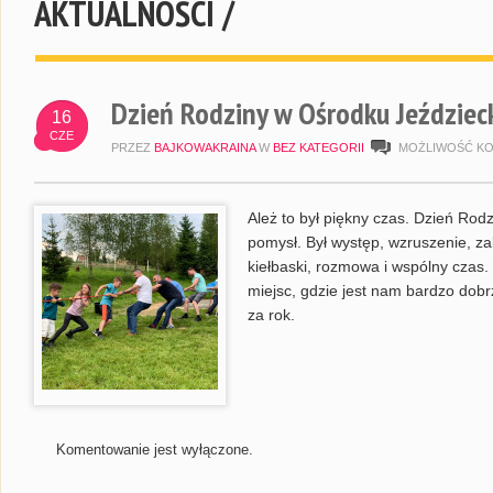
AKTUALNOŚCI /
Dzień Rodziny w Ośrodku Jeździec
16
CZE
PRZEZ
BAJKOWAKRAINA
W
BEZ KATEGORII
MOŻLIWOŚĆ K
Ależ to był piękny czas. Dzień Rodz
pomysł. Był występ, wzruszenie, z
kiełbaski, rozmowa i wspólny czas.
miejsc, gdzie jest nam bardzo dobr
za rok.
Komentowanie jest wyłączone.