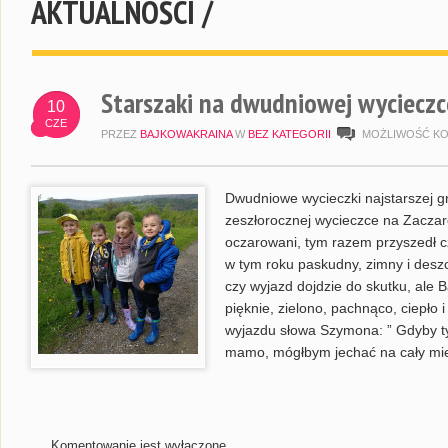
AKTUALNOŚCI /
Starszaki na dwudniowej wyciecz
10
CZE
PRZEZ
BAJKOWAKRAINA
W
BEZ KATEGORII
MOŻLIWOŚĆ K
Dwudniowe wycieczki najstarszej gr
zeszłorocznej wycieczce na Zacza
oczarowani, tym razem przyszedł c
w tym roku paskudny, zimny i deszc
czy wyjazd dojdzie do skutku, ale 
pięknie, zielono, pachnąco, ciepło 
wyjazdu słowa Szymona: ” Gdyby ty
mamo, mógłbym jechać na cały mies
Komentowanie jest wyłączone.