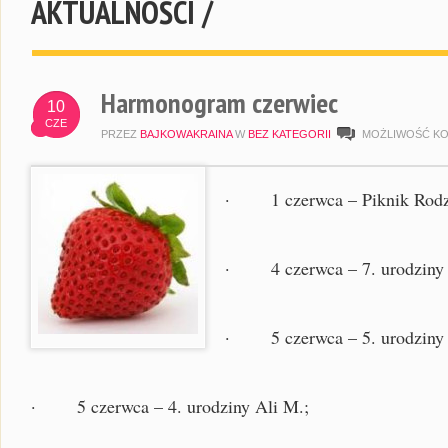
AKTUALNOŚCI /
Harmonogram czerwiec
10
CZE
PRZEZ
BAJKOWAKRAINA
W
BEZ KATEGORII
MOŻLIWOŚĆ K
· 1 czerwca – Piknik Rodzi
· 4 czerwca – 7. urodziny E
· 5 czerwca – 5. urodziny J
· 5 czerwca – 4. urodziny Ali M.;