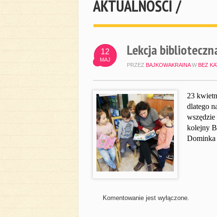
AKTUALNOŚCI /
Lekcja biblioteczn
12
MAJ
PRZEZ
BAJKOWAKRAINA
W
BEZ KA
23 kwiet
dlatego n
wszędzie 
kolejny B
Dominka p
Komentowanie jest wyłączone.