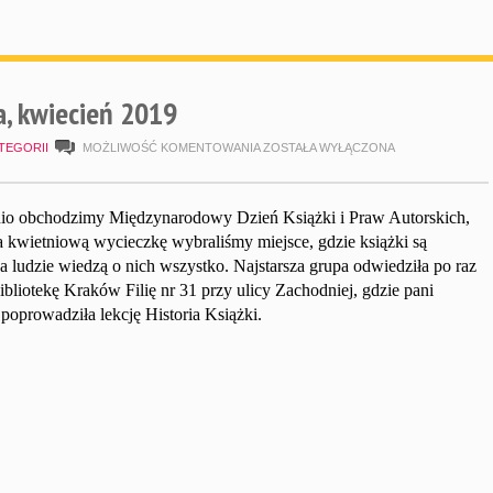
a, kwiecień 2019
LEKCJA
TEGORII
MOŻLIWOŚĆ KOMENTOWANIA
ZOSTAŁA WYŁĄCZONA
BIBLIOTECZNA,
KWIECIEŃ
nio obchodzimy Międzynarodowy Dzień Książki i Praw Autorskich,
a kwietniową wycieczkę wybraliśmy miejsce, gdzie książki są
2019
a ludzie wiedzą o nich wszystko. Najstarsza grupa odwiedziła po raz
ibliotekę Kraków Filię nr 31 przy ulicy Zachodniej, gdzie pani
oprowadziła lekcję Historia Książki.