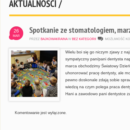
AKTUALNOŚCI /
Spotkanie ze stomatologiem, mar
26
MAR
PRZEZ
BAJKOWAKRAINA
W
BEZ KATEGORII
MOŻLIWOŚĆ K
Wielu boi się go niczym zjawy z na
sympatyczny pan/pani dentysta na
marca obchodzimy Światowy Dzień D
uhonorować pracę dentysty, ale moż
pewno doskonale zdają sobie sprawę
wiedzą na czym polega praca denty
Hani a zawodowo pani dentystce za
Komentowanie jest wyłączone.