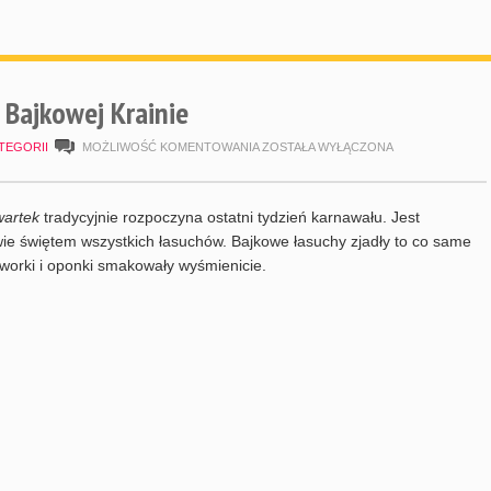
 Bajkowej Krainie
TŁUSTY
TEGORII
MOŻLIWOŚĆ KOMENTOWANIA
ZOSTAŁA WYŁĄCZONA
CZWARTEK
W
wartek
tradycyjnie rozpoczyna ostatni tydzień karnawału. Jest
BAJKOWEJ
wie świętem wszystkich łasuchów. Bajkowe łasuchy zjadły to co same
faworki i oponki smakowały wyśmienicie.
KRAINIE