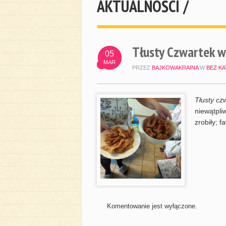
AKTUALNOŚCI /
Tłusty Czwartek w
05
MAR
PRZEZ
BAJKOWAKRAINA
W
BEZ KA
Tłusty cz
niewątpli
zrobiły; 
Komentowanie jest wyłączone.