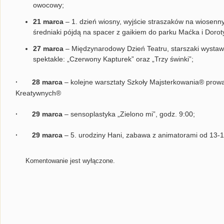
owocowy;
21 marca
– 1. dzień wiosny, wyjście straszaków na wiosenn
średniaki pójdą na spacer z gaikiem do parku Maćka i Dorot
27 marca
– Międzynarodowy Dzień Teatru, starszaki wysta
spektakle: „Czerwony Kapturek” oraz „Trzy świnki”;
· 28 marca
– kolejne warsztaty Szkoły Majsterkowania® prow
Kreatywnych®
· 29 marca
– sensoplastyka „Zielono mi”, godz. 9:00;
· 29 marca
– 5. urodziny Hani, zabawa z animatorami od 13-1
Komentowanie jest wyłączone.