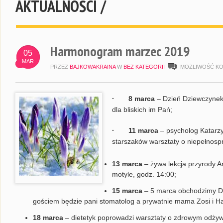
AKTUALNOŚCI /
Harmonogram marzec 2019
05
MAR
PRZEZ
BAJKOWAKRAINA
W
BEZ KATEGORII
MOŻLIWOŚĆ K
· 8 marca
– Dzień Dziewczynek 
dla bliskich im Pań;
· 11 marca
– psycholog Katarz
starszaków warsztaty o niepełnosp
13 marca
– żywa lekcja przyrody 
motyle, godz. 14:00;
15 marca
– 5 marca obchodzimy D
gościem będzie pani stomatolog a prywatnie mama Zosi i Ha
18 marca
– dietetyk poprowadzi warsztaty o zdrowym odżywia