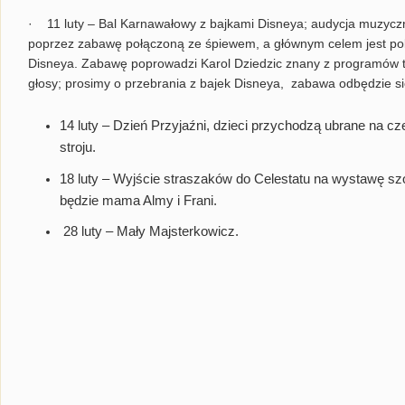
·
11 luty
– Bal Karnawałowy z bajkami Disneya; audycja muzyczn
poprzez zabawę połączoną ze śpiewem, a głównym celem jest pok
Disneya. Zabawę poprowadzi Karol Dziedzic znany z programów te
głosy; prosimy o przebrania z bajek Disneya, zabawa odbędzie si
14 luty
– Dzień Przyjaźni, dzieci przychodzą ubrane na c
stroju.
18 luty
– Wyjście straszaków do Celestatu na wystawę sz
będzie mama Almy i Frani.
28 luty – Mały Majsterkowicz.