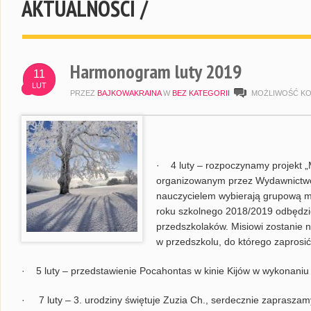
AKTUALNOŚCI /
Harmonogram luty 2019
11
LUT
PRZEZ
BAJKOWAKRAINA
W
BEZ KATEGORII
MOŻLIWOŚĆ K
·
4 luty – rozpoczynamy projekt „M
organizowanym przez Wydawnictwo
nauczycielem wybierają grupową m
roku szkolnego 2018/2019 odbędzi
przedszkolaków. Misiowi zostanie n
w przedszkolu, do którego zapros
·
5 luty – przedstawienie Pocahontas w kinie Kijów w wykonaniu 
·
7 luty – 3. urodziny świętuje Zuzia Ch., serdecznie zapraszam