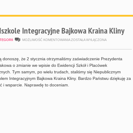
dszkole Integracyjne Bajkowa Kraina Kliny
NIEPUBLICZNE
TEGORII
MOŻLIWOŚĆ KOMENTOWANIA
ZOSTAŁA WYŁĄCZONA
PRZEDSZKOLE
INTEGRACYJNE
ą donoszę, że 2 stycznia otrzymaliśmy zaświadczenie Prezydenta
BAJKOWA
akowa o zmianie we wpisie do Ewidencji Szkół i Placówek
znych. Tym samym, po wielu trudach, staliśmy się Niepublicznym
KRAINA
lem Integracyjnym Bajkowa Kraina Kliny. Bardzo Państwu dziękuję za
KLINY
ść i wsparcie. Naprawdę to doceniam.