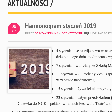
AKTUALNOŚCI /
Harmonogram styczeń 2019
06
STY
PRZEZ
BAJKOWAKRAINA
W
BEZ KATEGORII
MOŻLIWOŚĆ K
4 stycznia
– sesja zdjęciowa w nas
dzieciom tego dnia spodni jeansowyc
7 stycznia – warsztaty ze Szkołą M
11 stycznia
– 7. urodziny Zosi, zap
w zabawie urodzinowej;
15 stycznia
– żywa lekcja przyrody
23 stycznia
– całym przedszkolem 
Dratewka do NCK, spektakl w ramach Festiwalu Teatrów dl
31 stycznia
– uroczystość z okazji Dnia Babci i Dziadka. Z