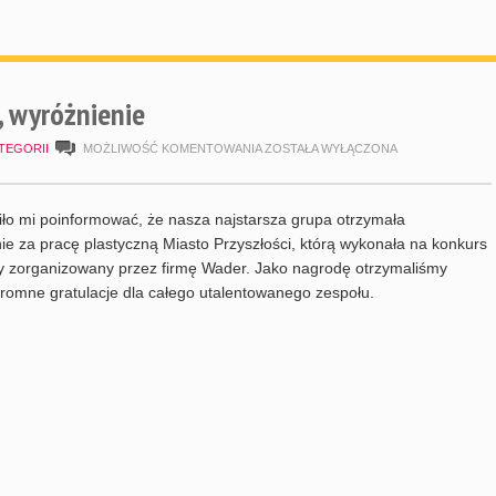
, wyróżnienie
MIASTO
TEGORII
MOŻLIWOŚĆ KOMENTOWANIA
ZOSTAŁA WYŁĄCZONA
PRZYSZŁOŚCI,
WYRÓŻNIENIE
ło mi poinformować, że nasza najstarsza grupa otrzymała
ie za pracę plastyczną Miasto Przyszłości, którą wykonała na konkurs
y zorganizowany przez firmę Wader. Jako nagrodę otrzymaliśmy
gromne gratulacje dla całego utalentowanego zespołu.