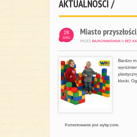
AKTUALNOŚCI /
Miasto przyszłości
28
GRU
PRZEZ
BAJKOWAKRAINA
W
BEZ KA
Bardzo mi
wyróżnien
plastyczn
klocki. O
Komentowanie jest wyłączone.