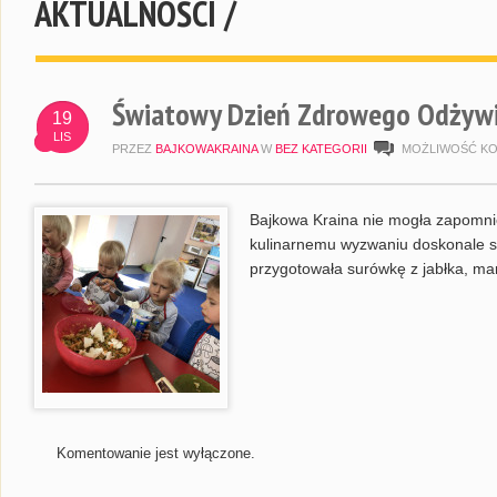
AKTUALNOŚCI /
Światowy Dzień Zdrowego Odżywi
19
LIS
PRZEZ
BAJKOWAKRAINA
W
BEZ KATEGORII
MOŻLIWOŚĆ K
Bajkowa Kraina nie mogła zapomn
kulinarnemu wyzwaniu doskonale sp
przygotowała surówkę z jabłka, mar
Komentowanie jest wyłączone.